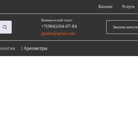
Каталог
Услуги
Коммерческий отдел
+7(984)104-07-84
Заказать консул
gtsalee@gmail.com
ология
|
Ареометры