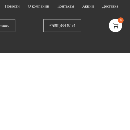
Новости
О компании
Контакты
Акции
Доставка
0
ьтацию
+7(984)104-07-84