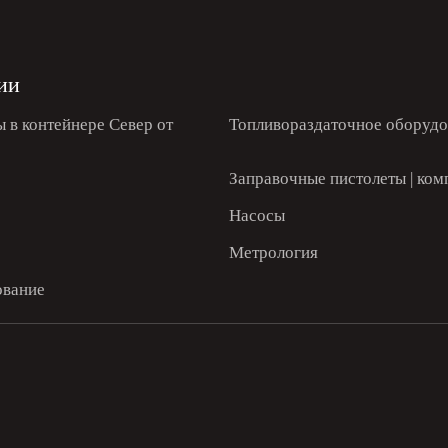
ии
 в контейнере Север от
Топливораздаточное оборудо
Заправочные пистолеты | ко
Насосы
Метрология
ование