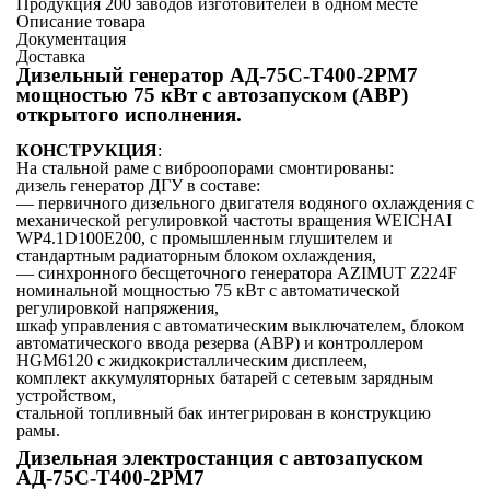
Продукция 200 заводов изготовителей в одном месте
Описание товара
Документация
Доставка
Дизельный генератор АД-75С-Т400-2РМ7
мощностью 75 кВт с автозапуском (АВР)
открытого исполнения.
КОНСТРУКЦИЯ
:
На стальной раме с виброопорами смонтированы:
дизель генератор ДГУ в составе:
— первичного дизельного двигателя водяного охлаждения с
механической регулировкой частоты вращения WEICHAI
WP4.1D100E200, с промышленным глушителем и
стандартным радиаторным блоком охлаждения,
— синхронного бесщеточного генератора AZIMUT Z224F
номинальной мощностью 75 кВт c автоматической
регулировкой напряжения,
шкаф управления с автоматическим выключателем, блоком
автоматического ввода резерва (АВР) и контроллером
HGM6120 с жидкокристаллическим дисплеем,
комплект аккумуляторных батарей с сетевым зарядным
устройством,
стальной топливный бак интегрирован в конструкцию
рамы.
Дизельная электростанция с автозапуском
АД-75С-Т400-2РМ7