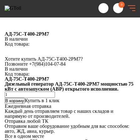
0
АД-75С-Т400-2РМ7
В наличии
Код товара:
Хотите купить АД-75С-Т400-2РМ7?
Позвоните
+7(984)104-07-84
В наличии
Код товара:
АД-75С-Т400-2РМ7
Дизельный генератор АД-75С-Т400-2РМ7 мощностью 75
кВт с автозапуском (АВР) открытого исполнения.
Количество
товара
Купить в 1 клик
В корзину
АД-75С-
Ежедневная отправка
Т400-
Каждый день отправляем товар с наших складов и
2РМ7
напрямую от производителей.
Отправка любой ТК
Отправим ваше оборудование удобным для вас способом:
авто, ЖД, авиа, курьер.
Все в одном месте