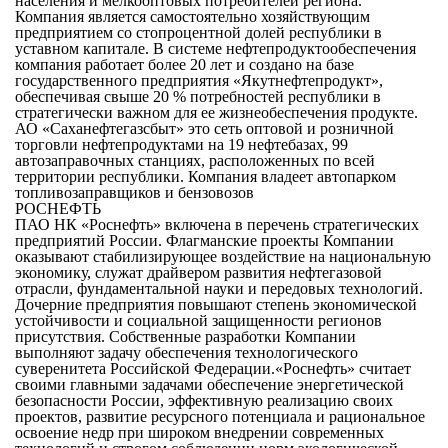
населения и мелкооптовых потребителей региона.
Компания является самостоятельно хозяйствующим
предприятием со стопроцентной долей республики в
уставном капитале. В системе нефтепродуктообеспечения
компания работает более 20 лет и создано на базе
государственного предприятия «Якутнефтепродукт»,
обеспечивая свыше 20 % потребностей республики в
стратегически важном для ее жизнеобеспечения продукте.
АО «Саханефтегазсбыт» это сеть оптовой и розничной
торговли нефтепродуктами на 19 нефтебазах, 99
автозаправочных станциях, расположенных по всей
территории республики. Компания владеет автопарком
топливозаправщиков и бензовозов
РОСНЕФТЬ
ПАО НК «Роснефть» включена в перечень стратегических
предприятий России. Флагманские проекты Компании
оказывают стабилизирующее воздействие на национальную
экономику, служат драйвером развития нефтегазовой
отрасли, фундаментальной науки и передовых технологий.
Дочерние предприятия повышают степень экономической
устойчивости и социальной защищенности регионов
присутствия. Собственные разработки Компании
выполняют задачу обеспечения технологического
суверенитета Российской Федерации.«Роснефть» считает
своими главными задачами обеспечение энергетической
безопасности России, эффективную реализацию своих
проектов, развитие ресурсного потенциала и рациональное
освоение недр при широком внедрении современных