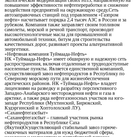
экологической модернизации своих НПЗ, направленную на
повышение эффективности нефтепереработки и снижение
воздействия предприятий на окружающую среду.Сеть
автозаправочных станций под управлением «Газпром
нефти» насчитывает порядка 2,4 тысяч АЗС в России и за
рубежом. Компания также заправляет своим топливом
самолеты, морской и речной транспорт, производит
высокотехнологичные масла для промышленной и
автомобильной техники, битум для строительства
качественных дорог, развивает проекты альтернативной
энергетики.
«Нефтяная компания Туймаада-Нефть»
НК «Туймаада-Нефть» имеет обширную и надежную сеть
распространения, включая отдаленные и труднодоступные
населенные пункты. Является единственной компанией,
осуществляющей завоз нефтепродуктов в Республику по
Северному морскому пути для жизнеобеспечения
арктических районов. НК «Туймаада-Нефть» владеет
лицензиями на разведку и разрабтку перспективного
Западно-Анабарского месторождения нефти и газа в
арктике, а также ряда нефтегазоносных участков на юго-
западе Республики (Мухтинский, Бирюкский,
Кэдэргинский и Хоптолохский ЛУ).
«Саханефтегазсбыт»
«Саханефтегазсбыт – главный участник рынка
нефтепродуктов в Республике Саха
(Якутия)Осуществляющий стабильный завоз горюче-
смазочных материалов для нужд бюджетной сферы,