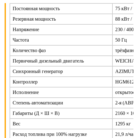
Постоянная мощность
75 кВт / 1
Резервная мощность
88 кВт / 1
Напряжение
230 / 400 
Частота
50 Гц
Количество фаз
трёхфазна
Первичный дизельный двигатель
WEICHAI 
Синхронный генератор
AZIMUT Z
Контроллер
HGM6120
Исполнение
открытое 
Степень автоматизации
2-я (АВР)
Габариты (Д × Ш × В)
2160 × 102
Вес
1295 кг
Расход топлива при 100% нагрузке
21,9 л/час