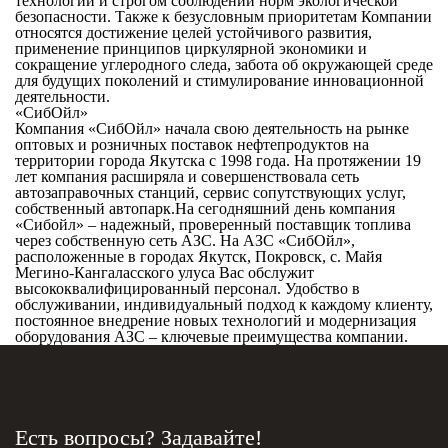
технологий и строгом соблюдении норм экологической
безопасности. Также к безусловным приоритетам Компании
относятся достижение целей устойчивого развития,
применение принципов циркулярной экономики и
сокращение углеродного следа, забота об окружающей среде
для будущих поколений и стимулирование инновационной
деятельности.
«СибОйл»
Компания «СибОйл» начала свою деятельность на рынке
оптовых и розничных поставок нефтепродуктов на
территории города Якутска с 1998 года. На протяжении 19
лет компания расширяла и совершенствовала сеть
автозаправочных станций, сервис сопутствующих услуг,
собственный автопарк.На сегодняшний день компания
«Сибойл» – надежный, проверенный поставщик топлива
через собственную сеть АЗС. На АЗС «СибОйл»,
расположенные в городах Якутск, Покровск, с. Майя
Мегино-Кангаласского улуса Вас обслужит
высококвалифицированный персонал. Удобство в
обслуживании, индивидуальный подход к каждому клиенту,
постоянное внедрение новых технологий и модернизация
оборудования АЗС – ключевые преимущества компании.
Есть вопросы? Задавайте!