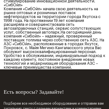
стимулирование инновационной деятельности.
«СибОйл»
Компания «СибОйл» начала свою деятельность на
рынке оптовых и розничных поставок
нефтепродуктов на территории города Якутска с
1998 года. На протяжении 19 лет компания
расширяла и совершенствовала сеть
автозаправочных станций, сервис сопутствующих
услуг, собственный автопарк.На сегодняшний день
компания «Сибойл» – надежный, проверенный
поставщик топлива через собственную сеть АЗС. На
АЗС «СибОйл», расположенные в городах Якутск,
Покровск, с. Майя Мегино-Кангаласского улуса Вас
обслужит высококвалифицированный персонал.
Удобство в обслуживании, индивидуальный подход к
каждому клиенту, постоянное внедрение новых
технологий и модернизация оборудования АЗС –
ключевые преимущества компании.
Есть вопросы? Задавайте!
Подберем все необходимое оборудование и отправим вам
детальную смету с разными вариантами и комментариями,