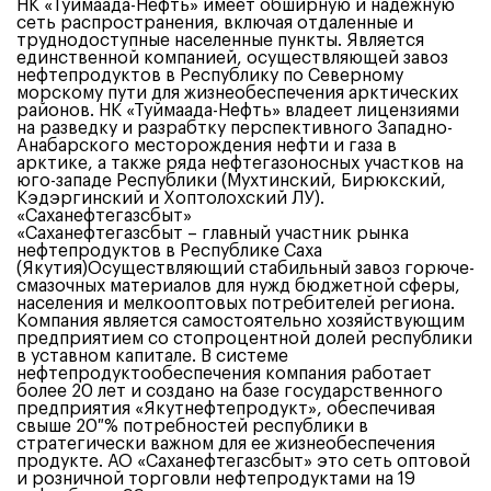
НК «Туймаада-Нефть» имеет обширную и надежную
сеть распространения, включая отдаленные и
труднодоступные населенные пункты. Является
единственной компанией, осуществляющей завоз
нефтепродуктов в Республику по Северному
морскому пути для жизнеобеспечения арктических
районов. НК «Туймаада-Нефть» владеет лицензиями
на разведку и разрабтку перспективного Западно-
Анабарского месторождения нефти и газа в
арктике, а также ряда нефтегазоносных участков на
юго-западе Республики (Мухтинский, Бирюкский,
Кэдэргинский и Хоптолохский ЛУ).
«Саханефтегазсбыт»
«Саханефтегазсбыт – главный участник рынка
нефтепродуктов в Республике Саха
(Якутия)Осуществляющий стабильный завоз горюче-
смазочных материалов для нужд бюджетной сферы,
населения и мелкооптовых потребителей региона.
Компания является самостоятельно хозяйствующим
предприятием со стопроцентной долей республики
в уставном капитале. В системе
нефтепродуктообеспечения компания работает
более 20 лет и создано на базе государственного
предприятия «Якутнефтепродукт», обеспечивая
свыше 20 % потребностей республики в
стратегически важном для ее жизнеобеспечения
продукте. АО «Саханефтегазсбыт» это сеть оптовой
и розничной торговли нефтепродуктами на 19