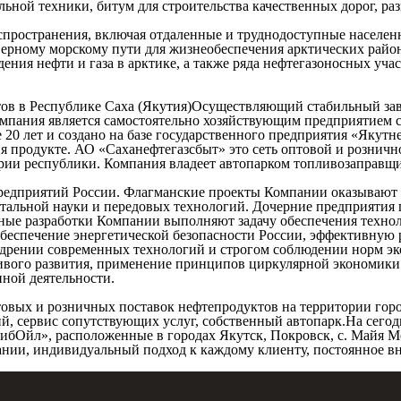
ной техники, битум для строительства качественных дорог, раз
пространения, включая отдаленные и труднодоступные населен
ерному морскому пути для жизнеобеспечения арктических район
ения нефти и газа в арктике, а также ряда нефтегазоносных уч
тов в Республике Саха (Якутия)Осуществляющий стабильный за
омпания является самостоятельно хозяйствующим предприятием с
 20 лет и создано на базе государственного предприятия «Якут
я продукте. АО «Саханефтегазсбыт» это сеть оптовой и розничн
рии республики. Компания владеет автопарком топливозаправщи
редприятий России. Флагманские проекты Компании оказывают 
нтальной науки и передовых технологий. Дочерние предприятия
ные разработки Компании выполняют задачу обеспечения технол
беспечение энергетической безопасности России, эффективную р
дрении современных технологий и строгом соблюдении норм эк
вого развития, применение принципов циркулярной экономики 
ной деятельности.
овых и розничных поставок нефтепродуктов на территории город
ий, сервис сопутствующих услуг, собственный автопарк.На сег
ибОйл», расположенные в городах Якутск, Покровск, с. Майя М
нии, индивидуальный подход к каждому клиенту, постоянное в