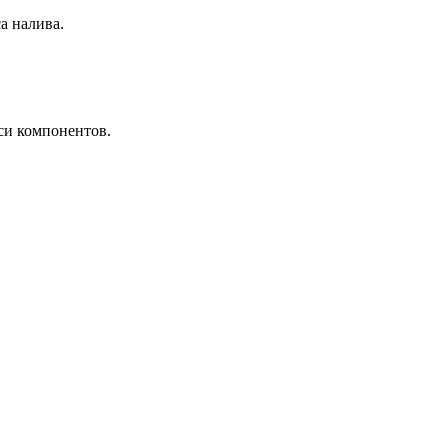
а налива.
си компонентов.