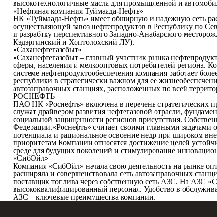
высокотехнологичные масла для промышленной и автомобиль
«Нефтяная компания Туймаада-Нефть»
НК «Туймаада-Нефть» имеет обширную и надежную сеть рас
осуществляющей завоз нефтепродуктов в Республику по Сев
и разрабтку перспективного Западно-Анабарского месторожд
Кэдэргинский и Хоптолохский ЛУ).
«Саханефтегазсбыт»
«Саханефтегазсбыт – главный участник рынка нефтепродук
сферы, населения и мелкооптовых потребителей региона. К
системе нефтепродуктообеспечения компания работает более
республики в стратегически важном для ее жизнеобеспечени
автозаправочных станциях, расположенных по всей террито
РОСНЕФТЬ
ПАО НК «Роснефть» включена в перечень стратегических п
служат драйвером развития нефтегазовой отрасли, фундаме
социальной защищенности регионов присутствия. Собствен
Федерации.«Роснефть» считает своими главными задачами о
потенциала и рациональное освоение недр при широком вне
приоритетам Компании относятся достижение целей устойчи
среде для будущих поколений и стимулирование инновацион
«СибОйл»
Компания «СибОйл» начала свою деятельность на рынке опт
расширяла и совершенствовала сеть автозаправочных станц
поставщик топлива через собственную сеть АЗС. На АЗС «С
высококвалифицированный персонал. Удобство в обслужива
АЗС – ключевые преимущества компании.