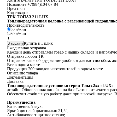
Хотите купить ТРК ТОПАЗ 211 LUX?
Позвоните
+7(984)104-07-84
Предзаказ
Код товара:
ТРК ТОПАЗ 211 LUX
Топливораздаточная колонка с всасывающей гидравликой
Производительность
50 л/мин
80 л/мин
Количество
товара
Купить в 1 клик
В корзину
ТРК
Ежедневная отправка
ТОПАЗ
Каждый день отправляем товар с наших складов и напрямую
211
Отправка любой ТК
LUX
Отправим ваше оборудование удобным для вас способом: авт
Все в одном месте
Продукция 200 заводов изготовителей в одном месте
Описание товара
Документация
Доставка
Топливораздаточные установки серии Топаз-2xx «LUX»
—
дизайн. Обновленная линейка на базе L-типа отличается 
Обеспечит стабильную работу даже при высокой нагрузке. 
Преимущества
Качественный звук;
Яркий дисплей диагональю 21,5″;
Антибликовое защитное стекло;