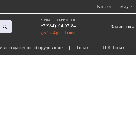
Каталог
Услуги
Коммерческий отдел
+7(984)104-07-84
Заказать консул
gtsalee@gmail.com
ивораздаточное оборудование
|
Топаз
|
ТРК Топаз
|
Т