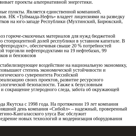
вивает проекты альтернативной энергетики.
ные пункты. Является единственной компанией,
ов. НК «Туймаада-Нефть» владеет лицензиями на разведку
астков на юго-западе Республики (Мухтинский, Бирюкский,
воз горюче-смазочных материалов для нужд бюджетной
о стопроцентной долей республики в уставном капитале. В
нефтепродукт», обеспечивая свыше 20 % потребностей
ой торговли нефтепродуктами на 19 нефтебазах, 99
ков и бензовозов
стабилизирующее воздействие на национальную экономику,
 повышают степень экономической устойчивости и
огического суверенитета Российской
еализацию своих проектов, развитие ресурсного
ологической безопасности. Также к безусловным
и сокращение углеродного следа, забота об окружающей
а Якутска с 1998 года. На протяжении 19 лет компания
одняшний день компания «Сибойл» – надежный, проверенный
егино-Кангаласского улуса Вас обслужит
недрение новых технологий и модернизация оборудования