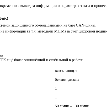
овременно с выводом информации о параметрах заказа и процесс
фейс)
истемой защищённого обмена данными на базе CAN-шины.
ие информации (в т.ч. методами MITM) за счёт цифровой подпи
ми.
ТРК ещё более защищённой и стабильной в работе.
всасывающая
бензин, дизель
1
1
50 л/мин – 130 л/мин