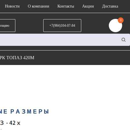
Новости
О компании
Контакты
Акции
Доставка
0
ьтацию
+7(984)104-07-84
РК ТОПАЗ 420М