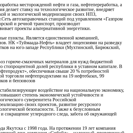
работка месторождений нефти и газа, нефтепереработка, а
 делает ставку на технологическое развитие, внедряет
кой и экологической модернизации своих НПЗ,
.Сеть автозаправочных станций под управлением «Газпром
орской и речной транспорт, производит
вивает проекты альтернативной энергетики.
ные пункты. Является единственной компанией,
ов. НК «Туймаада-Нефть» владеет лицензиями на разведку
астков на юго-западе Республики (Мухтинский, Бирюкский,
воз горюче-смазочных материалов для нужд бюджетной
о стопроцентной долей республики в уставном капитале. В
нефтепродукт», обеспечивая свыше 20 % потребностей
ой торговли нефтепродуктами на 19 нефтебазах, 99
ков и бензовозов
стабилизирующее воздействие на национальную экономику,
 повышают степень экономической устойчивости и
огического суверенитета Российской
еализацию своих проектов, развитие ресурсного
ологической безопасности. Также к безусловным
и сокращение углеродного следа, забота об окружающей
а Якутска с 1998 года. На протяжении 19 лет компания
одняшний день компания «Сибойл» – надежный, проверенный