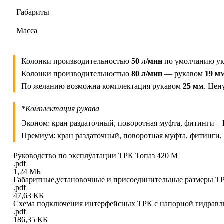
Габариты
Масса
Колонки производительностью
50 л/мин
по умолчанию ук
Колонки производительностью
80 л/мин
— рукавом
19 м
По желанию возможна комплектация рукавом
25 мм
. Цен
*Комплектация рукава
Эконом: кран раздаточный, поворотная муфта, фитинги – К
Премиум: кран раздаточный, поворотная муфта, фитинги, 
Руководство по эксплуатации ТРК Топаз 420 М
.pdf
1,24 МБ
Габаритные,установочные и присоединительные размеры Т
.pdf
47,63 КБ
Схема подключения интерфейсных ТРК с напорной гидравл
.pdf
186,35 КБ