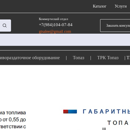
Каталог
Услуги
Коммерческий отдел
+7(984)104-07-84
Заказать консул
gtsalee@gmail.com
ивораздаточное оборудование
|
Топаз
|
ТРК Топаз
|
Т