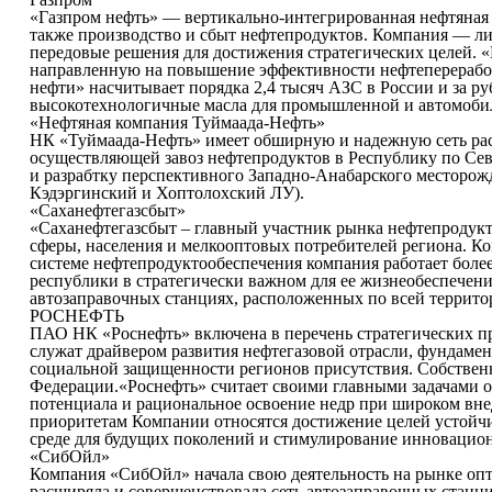
«Газпром нефть» — вертикально-интегрированная нефтяная к
также производство и сбыт нефтепродуктов. Компания — лид
передовые решения для достижения стратегических целей. 
направленную на повышение эффективности нефтепереработ
нефти» насчитывает порядка 2,4 тысяч АЗС в России и за р
высокотехнологичные масла для промышленной и автомобиль
«Нефтяная компания Туймаада-Нефть»
НК «Туймаада-Нефть» имеет обширную и надежную сеть рас
осуществляющей завоз нефтепродуктов в Республику по Сев
и разрабтку перспективного Западно-Анабарского месторожд
Кэдэргинский и Хоптолохский ЛУ).
«Саханефтегазсбыт»
«Саханефтегазсбыт – главный участник рынка нефтепродук
сферы, населения и мелкооптовых потребителей региона. К
системе нефтепродуктообеспечения компания работает более
республики в стратегически важном для ее жизнеобеспечени
автозаправочных станциях, расположенных по всей террито
РОСНЕФТЬ
ПАО НК «Роснефть» включена в перечень стратегических п
служат драйвером развития нефтегазовой отрасли, фундаме
социальной защищенности регионов присутствия. Собствен
Федерации.«Роснефть» считает своими главными задачами о
потенциала и рациональное освоение недр при широком вне
приоритетам Компании относятся достижение целей устойчи
среде для будущих поколений и стимулирование инновацион
«СибОйл»
Компания «СибОйл» начала свою деятельность на рынке опт
расширяла и совершенствовала сеть автозаправочных станц