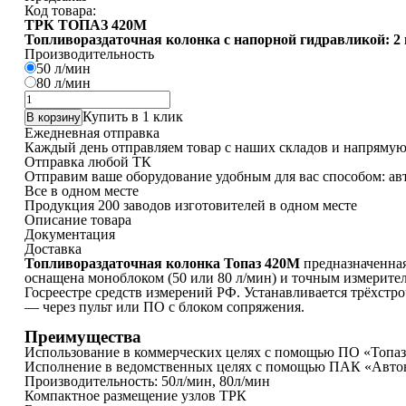
Код товара:
ТРК ТОПАЗ 420М
Топливораздаточная колонка с напорной гидравликой: 2 
Производительность
50 л/мин
80 л/мин
Количество
товара
Купить в 1 клик
В корзину
ТРК
Ежедневная отправка
ТОПАЗ
Каждый день отправляем товар с наших складов и напрямую
420М
Отправка любой ТК
Отправим ваше оборудование удобным для вас способом: авт
Все в одном месте
Продукция 200 заводов изготовителей в одном месте
Описание товара
Документация
Доставка
Топливораздаточная колонка Топаз 420М
предназначенная
оснащена моноблоком (50 или 80 л/мин) и точным измерителем
Госреестре средств измерений РФ. Устанавливается трёхстр
— через пульт или ПО с блоком сопряжения.
Преимущества
Использование в коммерческих целях с помощью ПО «Топаз
Исполнение в ведомственных целях с помощью ПАК «Авт
Производительность: 50л/мин, 80л/мин
Компактное размещение узлов ТРК