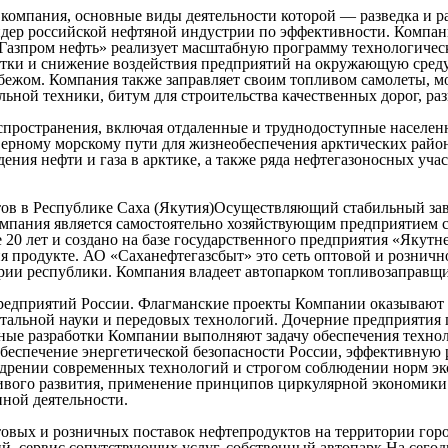
омпания, основные виды деятельности которой — разведка и раз
ер российской нефтяной индустрии по эффективности. Компания
«Газпром нефть» реализует масштабную программу технологичес
ки и снижение воздействия предприятий на окружающую среду
убежом. Компания также заправляет своим топливом самолеты, м
ной техники, битум для строительства качественных дорог, раз
пространения, включая отдаленные и труднодоступные населен
ерному морскому пути для жизнеобеспечения арктических район
ения нефти и газа в арктике, а также ряда нефтегазоносных уч
тов в Республике Саха (Якутия)Осуществляющий стабильный за
омпания является самостоятельно хозяйствующим предприятием с
 20 лет и создано на базе государственного предприятия «Якут
я продукте. АО «Саханефтегазсбыт» это сеть оптовой и розничн
рии республики. Компания владеет автопарком топливозаправщи
редприятий России. Флагманские проекты Компании оказывают 
нтальной науки и передовых технологий. Дочерние предприятия
ные разработки Компании выполняют задачу обеспечения технол
беспечение энергетической безопасности России, эффективную р
дрении современных технологий и строгом соблюдении норм эк
вого развития, применение принципов циркулярной экономики 
ной деятельности.
овых и розничных поставок нефтепродуктов на территории город
ий, сервис сопутствующих услуг, собственный автопарк.На сег